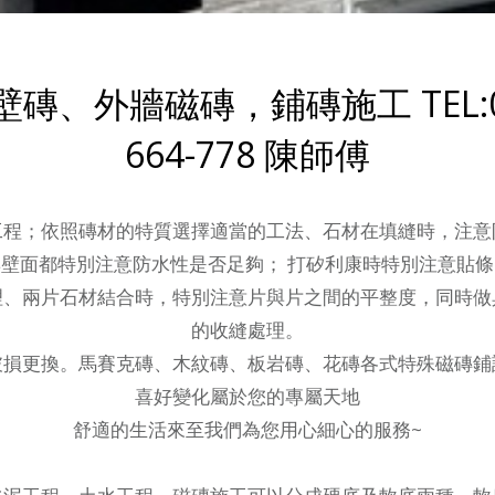
磚、外牆磁磚，鋪磚施工 TEL:0
664-778 陳師傅
工程；依照磚材的特質選擇適當的工法、石材在填縫時，注意
壁面都特別注意防水性是否足夠； 打矽利康時特別注意貼
理、兩片石材結合時，特別注意片與片之間的平整度，同時做
的收縫處理。
破損更換。馬賽克磚、木紋磚、板岩磚、花磚各式特殊磁磚鋪
喜好變化屬於您的專屬天地
舒適的生活來至我們為您用心細心的服務~