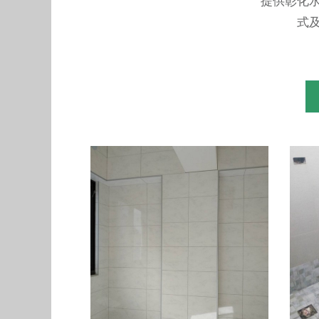
提供
彰化
式