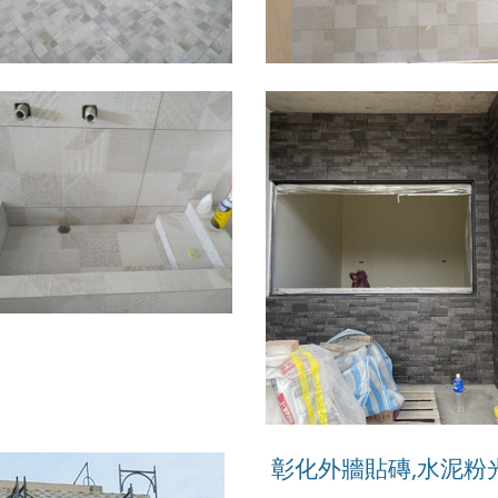
彰化外牆貼磚,水泥粉光