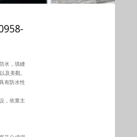
958-
防水，填縫
條以及美觀。
具有防水性
設，依業主