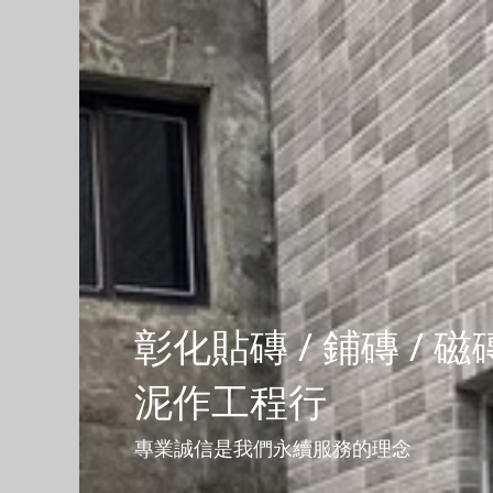
彰化貼磚 / 鋪磚 / 
泥作工程行
專業誠信是我們永續服務的理念