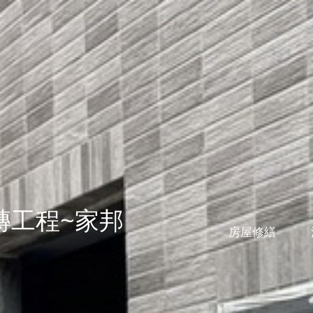
磁磚工程~家邦
房屋修繕