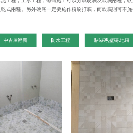
水泥工程，土水工程
，磁磚施工可以分成硬底及軟底兩種，軟
及乾式兩種。另外硬底一定要施作粉刷打底，而軟底則可不施
中古屋翻新
防水工程
貼磁磚,壁磚,地磚