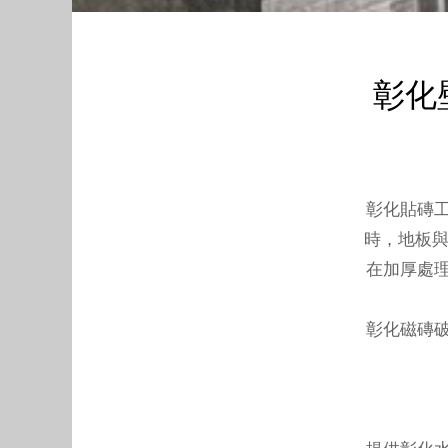
彰化壁
彰化貼磚
時，地板與
在加厚處
彰化磁磚