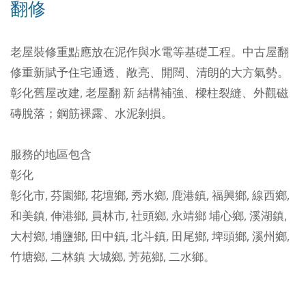
翻修
老屋裝修重點應放在泥作與水電等基礎工程。中古屋翻
修重新賦予住宅通透、敞亮、開闊、清朗的大方氣勢。
彰化舊屋改建, 老屋翻 新
結構補強、樑柱裂縫、外觀磁
磚脫落；鋼筋裸露、水泥剝損。
服務的地區包含
彰化
彰化市
,
芬園鄉
,
花壇鄉
,
秀水鄉
,
鹿港鎮
,
福興鄉
,
線西鄉
,
和美鎮
,
伸港鄉
,
員林市
,
社頭鄉
,
永靖鄉
埔心鄉
,
溪湖鎮
,
大村鄉
,
埔鹽鄉
,
田中鎮
,
北斗鎮
,
田尾鄉
,
埤頭鄉
,
溪州鄉
,
竹塘鄉
,
二林鎮
大城鄉
,
芳苑鄉
,
二水鄉
。