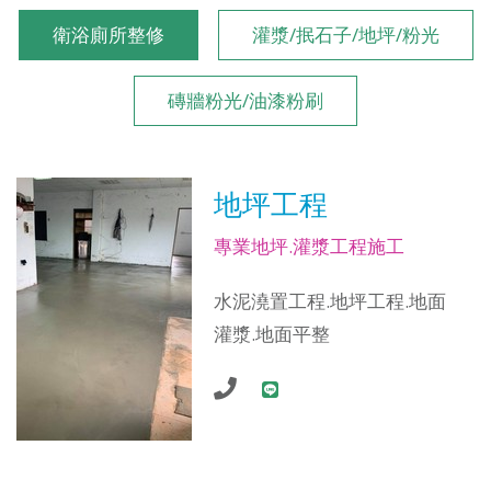
衛浴廁所整修
灌漿/抿石子/地坪/粉光
磚牆粉光/油漆粉刷
地坪工程
專業地坪.灌漿工程施工
水泥澆置工程.地坪工程.地面
灌漿.地面平整