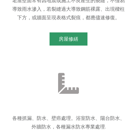
老屋壁面常有因地震或施工不良產生的裂縫，不僅易
導致雨水滲入，若裂縫過大導致鋼筋裸露、出現樑柱
下方，或牆面呈現表格式裂痕，都應儘速修復。
房屋修繕
各種抓漏、防水、壁癌處理。浴室防水、陽台防水、
外牆防水，各種漏水防水專業處理.