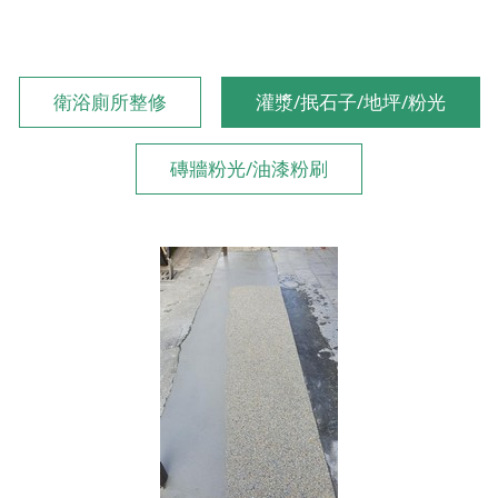
衛浴廁所整修
灌漿/抿石子/地坪/粉光
磚牆粉光/油漆粉刷