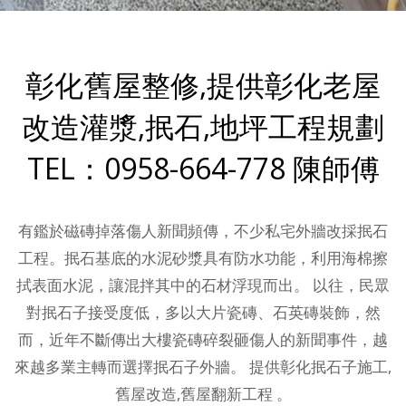
彰化舊屋整修,提供彰化老屋
改造灌漿,抿石,地坪工程規劃
TEL：0958-664-778 陳師傅
有鑑於磁磚掉落傷人新聞頻傳，不少私宅外牆改採抿石
工程。抿石基底的水泥砂漿具有防水功能，利用海棉擦
拭表面水泥，讓混拌其中的石材浮現而出。 以往，民眾
對抿石子接受度低，多以大片瓷磚、石英磚裝飾，然
而，近年不斷傳出大樓瓷磚碎裂砸傷人的新聞事件，越
來越多業主轉而選擇抿石子外牆。 提供彰化抿石子施工,
舊屋改造,舊屋翻新工程 。