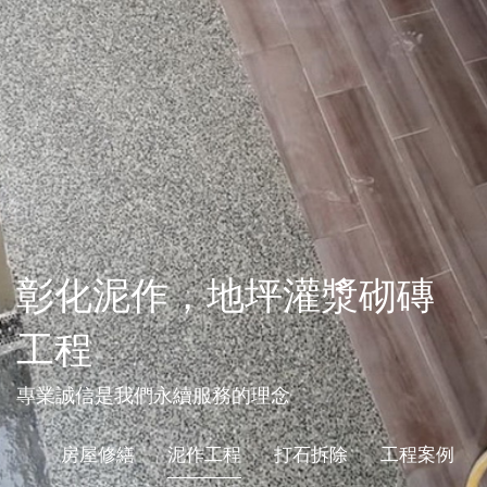
彰化泥作，地坪灌漿砌磚
工程
專業誠信是我們永續服務的理念
房屋修繕
泥作工程
打石拆除
工程案例