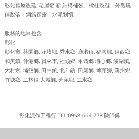
彰化舊屋改建, 老屋翻 新
結構補強、樑柱裂縫、外觀磁
磚脫落；鋼筋裸露、水泥剝損。
服務的地區包含
彰化
彰化市
,
芬園鄉
,
花壇鄉
,
秀水鄉
,
鹿港鎮
,
福興鄉
,
線西鄉
,
和美鎮
,
伸港鄉
,
員林市
,
社頭鄉
,
永靖鄉
埔心鄉
,
溪湖鎮
,
大村鄉
,
埔鹽鄉
,
田中鎮
,
北斗鎮
,
田尾鄉
,
埤頭鄉
,
溪州鄉
,
竹塘鄉
,
二林鎮
大城鄉
,
芳苑鄉
,
二水鄉
。
彰化泥作工程行 TEL:0958-664-778 陳師傅