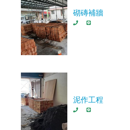
砌磚補牆
泥作工程