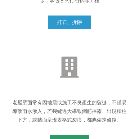
除，承包各式打石拆除工程
打石、拆除
老屋壁面常有因地震或施工不良產生的裂縫，不僅易
導致雨水滲入，若裂縫過大導致鋼筋裸露、出現樑柱
下方，或牆面呈現表格式裂痕，都應儘速修復。