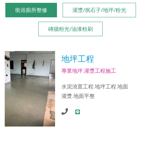
衛浴廁所整修
灌漿/抿石子/地坪/粉光
磚牆粉光/油漆粉刷
地坪工程
專業地坪.灌漿工程施工
水泥澆置工程.地坪工程.地面
灌漿.地面平整