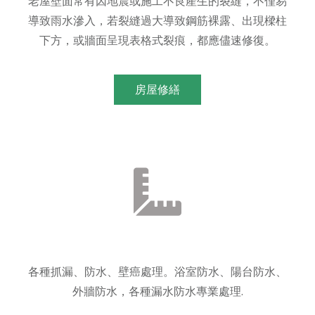
老屋壁面常有因地震或施工不良產生的裂縫，不僅易
導致雨水滲入，若裂縫過大導致鋼筋裸露、出現樑柱
下方，或牆面呈現表格式裂痕，都應儘速修復。
房屋修繕
各種抓漏、防水、壁癌處理。浴室防水、陽台防水、
外牆防水，各種漏水防水專業處理.