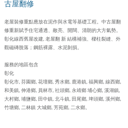
古屋翻修
老屋裝修重點應放在泥作與水電等基礎工程。中古屋翻
修重新賦予住宅通透、敞亮、開闊、清朗的大方氣勢。
彰化線西舊屋改建, 老屋翻 新
結構補強、樑柱裂縫、外
觀磁磚脫落；鋼筋裸露、水泥剝損。
服務的地區包含
彰化
彰化市
,
芬園鄉
,
花壇鄉
,
秀水鄉
,
鹿港鎮
,
福興鄉
,
線西鄉
,
和美鎮
,
伸港鄉
,
員林市
,
社頭鄉
,
永靖鄉
埔心鄉
,
溪湖鎮
,
大村鄉
,
埔鹽鄉
,
田中鎮
,
北斗鎮
,
田尾鄉
,
埤頭鄉
,
溪州鄉
,
竹塘鄉
,
二林鎮
大城鄉
,
芳苑鄉
,
二水鄉
。