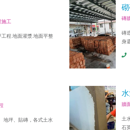
砌
磚
程施工
磚
坪工程.地面灌漿.地面平整
身
水
牆
程
土
、地坪、貼磚，各式土水
石