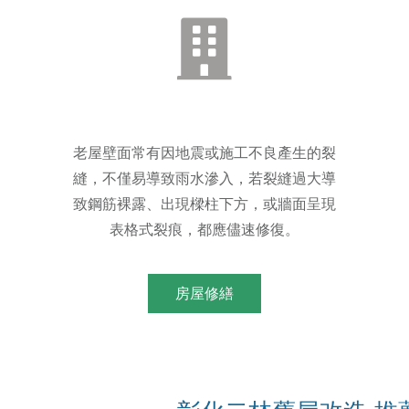
老屋壁面常有因地震或施工不良產生的裂
縫，不僅易導致雨水滲入，若裂縫過大導
致鋼筋裸露、出現樑柱下方，或牆面呈現
表格式裂痕，都應儘速修復。
房屋修繕