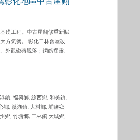
薦彰化地區中古屋翻
等基礎工程。中古屋翻修重新賦
的大方氣勢。
彰化二林舊屋改
、外觀磁磚脫落；鋼筋裸露、
港鎮
,
福興鄉
,
線西鄉
,
和美鎮
,
心鄉
,
溪湖鎮
,
大村鄉
,
埔鹽鄉
,
州鄉
,
竹塘鄉
,
二林鎮
大城鄉
,