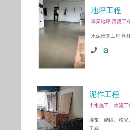
地坪工程
專業地坪.灌漿工
水泥澆置工程.地
泥作工程
土水施工、水泥工
灌漿、砌磚、粉光
工程...