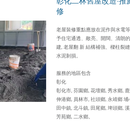
彰化二林舊屋改造-推
修
老屋裝修重點應放在泥作與水電
予住宅通透、敞亮、開闊、清朗
建, 老屋翻 新
結構補強、樑柱裂縫
水泥剝損。
服務的地區包含
彰化
彰化市
,
芬園鄉
,
花壇鄉
,
秀水鄉
,
鹿
伸港鄉
,
員林市
,
社頭鄉
,
永靖鄉
埔
田中鎮
,
北斗鎮
,
田尾鄉
,
埤頭鄉
,
溪
芳苑鄉
,
二水鄉
。