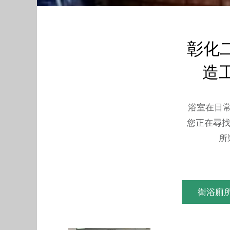
彰化
造工
浴室在日
您正在尋找
所
衛浴廁