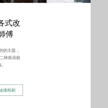
各式改
陳師傅
的的主題，
化二林衛浴廁
協。
/油漆粉刷