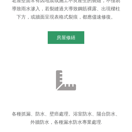
老屋壁面常有因地震或施工不良產生的裂縫，不僅易
導致雨水滲入，若裂縫過大導致鋼筋裸露、出現樑柱
下方，或牆面呈現表格式裂痕，都應儘速修復。
房屋修繕
各種抓漏、防水、壁癌處理。浴室防水、陽台防水、
外牆防水，各種漏水防水專業處理.