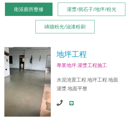
衛浴廁所整修
灌漿/抿石子/地坪/粉光
磚牆粉光/油漆粉刷
地坪工程
專業地坪.灌漿工程施工
水泥澆置工程.地坪工程.地面
灌漿.地面平整