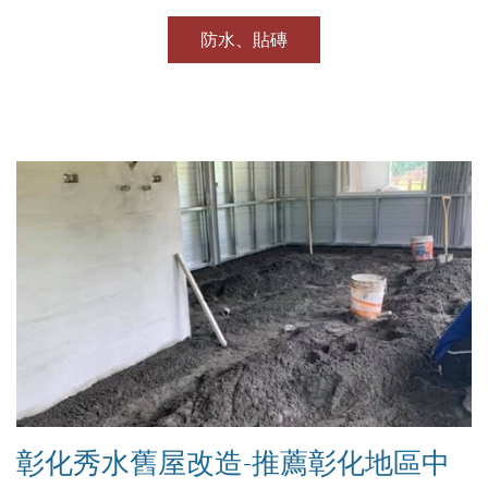
防水、貼磚
彰化秀水舊屋改造-推薦彰化地區中