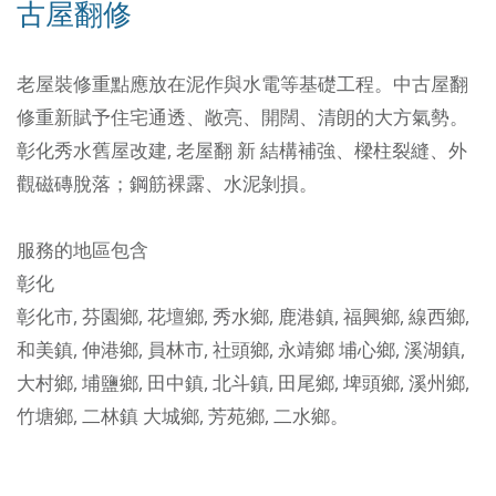
古屋翻修
老屋裝修重點應放在泥作與水電等基礎工程。中古屋翻
修重新賦予住宅通透、敞亮、開闊、清朗的大方氣勢。
彰化秀水舊屋改建, 老屋翻 新
結構補強、樑柱裂縫、外
觀磁磚脫落；鋼筋裸露、水泥剝損。
服務的地區包含
彰化
彰化市
,
芬園鄉
,
花壇鄉
,
秀水鄉
,
鹿港鎮
,
福興鄉
,
線西鄉
,
和美鎮
,
伸港鄉
,
員林市
,
社頭鄉
,
永靖鄉
埔心鄉
,
溪湖鎮
,
大村鄉
,
埔鹽鄉
,
田中鎮
,
北斗鎮
,
田尾鄉
,
埤頭鄉
,
溪州鄉
,
竹塘鄉
,
二林鎮
大城鄉
,
芳苑鄉
,
二水鄉
。