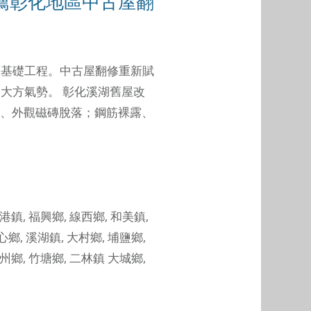
薦彰化地區中古屋翻
等基礎工程。中古屋翻修重新賦
的大方氣勢。
彰化溪湖舊屋改
、外觀磁磚脫落；鋼筋裸露、
港鎮
,
福興鄉
,
線西鄉
,
和美鎮
,
心鄉
,
溪湖鎮
,
大村鄉
,
埔鹽鄉
,
州鄉
,
竹塘鄉
,
二林鎮
大城鄉
,