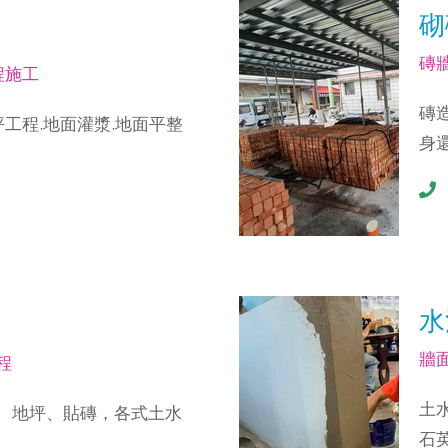
砌
磚
程施工
磚
坪工程.地面灌漿.地面平整
身
水
牆
程
土
、地坪、貼磚，各式土水
石