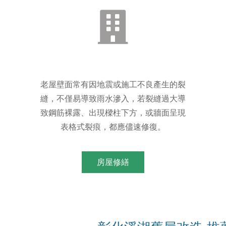
老屋壁面常有因地震或施工不良產生的裂
縫，不僅易導致雨水滲入，若裂縫過大導
致鋼筋裸露、出現樑柱下方，或牆面呈現
表格式裂痕，都應儘速修復。
房屋修繕