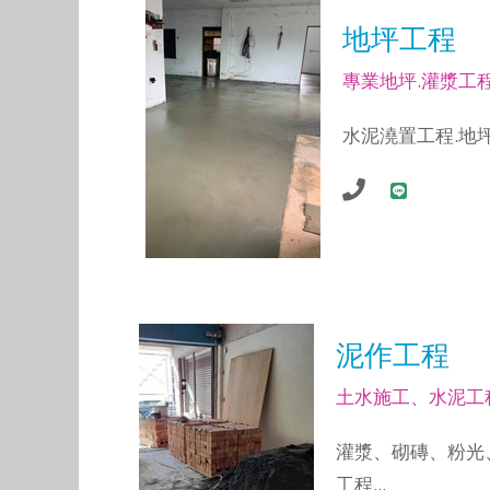
地坪工程
專業地坪.灌漿工
水泥澆置工程.地
泥作工程
土水施工、水泥工
灌漿、砌磚、粉光
工程...