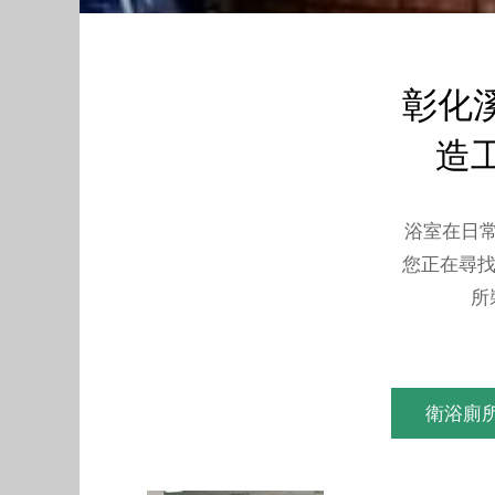
彰化
造工
浴室在日
您正在尋找
所
衛浴廁