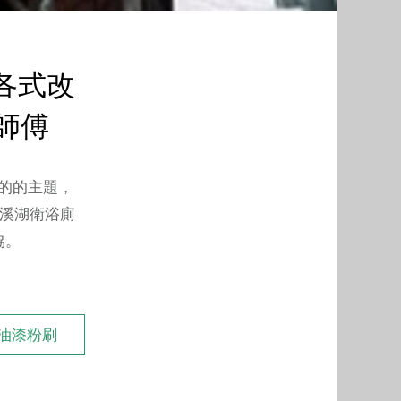
各式改
陳師傅
的的主題，
化溪湖衛浴廁
協。
/油漆粉刷