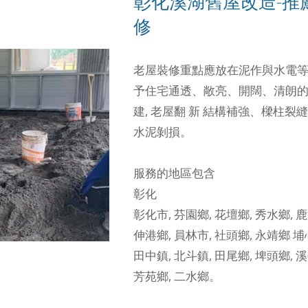
彰化溪湖舊屋改造-推
修
老屋裝修重點應放在泥作與水電
予住宅通透、敞亮、開闊、清朗
建, 老屋翻 新
結構補強、樑柱裂縫
水泥剝損。
服務的地區包含
彰化
彰化市
,
芬園鄉
,
花壇鄉
,
秀水鄉
,
鹿
伸港鄉
,
員林市
,
社頭鄉
,
永靖鄉
埔
田中鎮
,
北斗鎮
,
田尾鄉
,
埤頭鄉
,
溪
芳苑鄉
,
二水鄉
。