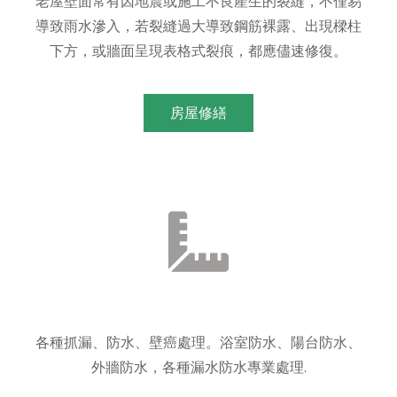
老屋壁面常有因地震或施工不良產生的裂縫，不僅易
導致雨水滲入，若裂縫過大導致鋼筋裸露、出現樑柱
下方，或牆面呈現表格式裂痕，都應儘速修復。
房屋修繕
各種抓漏、防水、壁癌處理。浴室防水、陽台防水、
外牆防水，各種漏水防水專業處理.