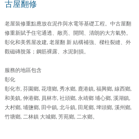
古屋翻修
老屋裝修重點應放在泥作與水電等基礎工程。中古屋翻
修重新賦予住宅通透、敞亮、開闊、清朗的大方氣勢。
彰化和美舊屋改建, 老屋翻 新
結構補強、樑柱裂縫、外
觀磁磚脫落；鋼筋裸露、水泥剝損。
服務的地區包含
彰化
彰化市
,
芬園鄉
,
花壇鄉
,
秀水鄉
,
鹿港鎮
,
福興鄉
,
線西鄉
,
和美鎮
,
伸港鄉
,
員林市
,
社頭鄉
,
永靖鄉
埔心鄉
,
溪湖鎮
,
大村鄉
,
埔鹽鄉
,
田中鎮
,
北斗鎮
,
田尾鄉
,
埤頭鄉
,
溪州鄉
,
竹塘鄉
,
二林鎮
大城鄉
,
芳苑鄉
,
二水鄉
。