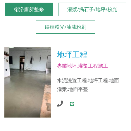
衛浴廁所整修
灌漿/抿石子/地坪/粉光
磚牆粉光/油漆粉刷
地坪工程
專業地坪.灌漿工程施工
水泥澆置工程.地坪工程.地面
灌漿.地面平整