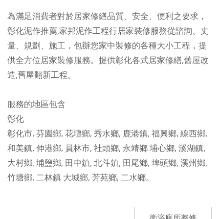
為滿足消費者對於居家修繕品質、安全、便利之要求，
彰化泥作推薦,家邦泥作工程行
居家裝修服務從諮詢、丈
量、規劃、施工，包辦您家中裝修的各種大小工程，提
供全方位居家裝修服務。提供彰化各式居家修繕,舊屋改
造,舊屋翻新工程。
服務的地區包含
彰化
彰化市
,
芬園鄉
,
花壇鄉
,
秀水鄉
,
鹿港鎮
,
福興鄉
,
線西鄉
,
和美鎮
,
伸港鄉
,
員林市
,
社頭鄉
,
永靖鄉
埔心鄉
,
溪湖鎮
,
大村鄉
,
埔鹽鄉
,
田中鎮
,
北斗鎮
,
田尾鄉
,
埤頭鄉
,
溪州鄉
,
竹塘鄉
,
二林鎮
大城鄉
,
芳苑鄉
,
二水鄉
。
衛浴廁所整修