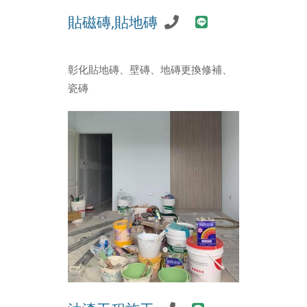
貼磁磚,貼地磚
彰化貼地磚、壁磚、地磚更換修補、
瓷磚