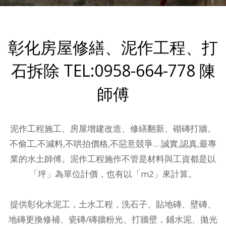
彰化房屋修繕、泥作工程、打
石拆除 TEL:0958-664-778 陳
師傅
泥作工程施工、房屋增建改造、修繕翻新、砌磚打牆。
不偷工,不減料,不哄抬價格,不惡意競爭... 誠實,認真,最專
業的水土師傅。泥作工程施作不管是材料與工資都是以
「坪」為單位計價，也有以「m2」來計算。
提供
彰化水泥工，土水工程
，洗石子、貼地磚、壁磚、
地磚更換修補、瓷磚/磚牆粉光、打牆壁，鋪水泥、拋光