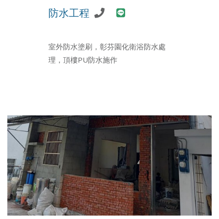
防水工程
室外防水塗刷，彰芬園化衛浴防水處
理，頂樓PU防水施作