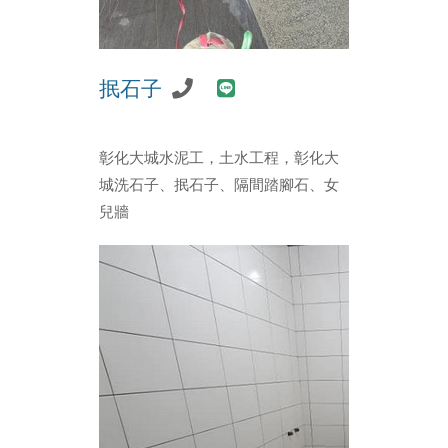
抿石子
彰化大城水泥工，土水工程，彰化大
城洗石子、抿石子、隔間踏腳石、女
兒牆