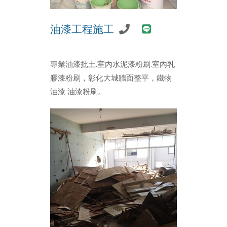
油漆工程施工
專業油漆批土.室內水泥漆粉刷.室內乳
膠漆粉刷，彰化大城牆面整平，鐵物
油漆 油漆粉刷。