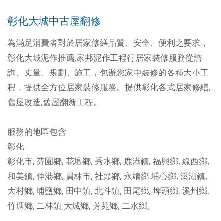
彰化大城中古屋翻修
為滿足消費者對於居家修繕品質、安全、便利之要求，
彰化大城泥作推薦,家邦泥作工程行
居家裝修服務從諮
詢、丈量、規劃、施工，包辦您家中裝修的各種大小工
程，提供全方位居家裝修服務。提供彰化各式居家修繕,
舊屋改造,舊屋翻新工程。
服務的地區包含
彰化
彰化市
,
芬園鄉
,
花壇鄉
,
秀水鄉
,
鹿港鎮
,
福興鄉
,
線西鄉
,
和美鎮
,
伸港鄉
,
員林市
,
社頭鄉
,
永靖鄉
埔心鄉
,
溪湖鎮
,
大村鄉
,
埔鹽鄉
,
田中鎮
,
北斗鎮
,
田尾鄉
,
埤頭鄉
,
溪州鄉
,
竹塘鄉
,
二林鎮
大城鄉
,
芳苑鄉
,
二水鄉
。