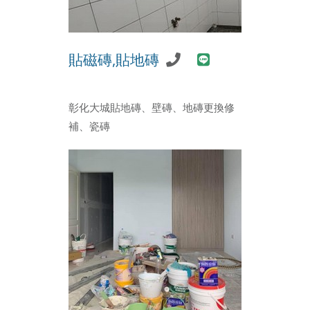
貼磁磚,貼地磚
彰化大城貼地磚、壁磚、地磚更換修
補、瓷磚