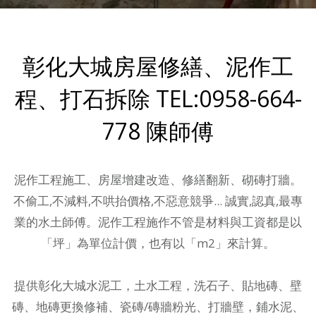
彰化大城房屋修繕、泥作工
程、打石拆除 TEL:0958-664-
778 陳師傅
泥作工程施工、房屋增建改造、修繕翻新、砌磚打牆。
不偷工,不減料,不哄抬價格,不惡意競爭... 誠實,認真,最專
業的水土師傅。泥作工程施作不管是材料與工資都是以
「坪」為單位計價，也有以「m2」來計算。
提供
彰化大城水泥工，土水工程
，洗石子、貼地磚、壁
磚、地磚更換修補、瓷磚/磚牆粉光、打牆壁，鋪水泥、