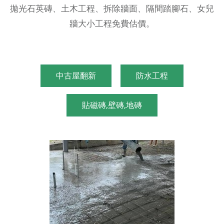
拋光石英磚、土木工程、拆除牆面、隔間踏腳石、女兒
牆大小工程免費估價。
中古屋翻新
防水工程
貼磁磚,壁磚,地磚