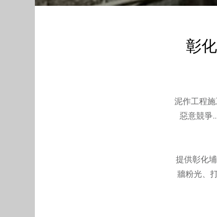
彰化
泥作工程施
惡意競爭.
提供
彰化埔
牆粉光、