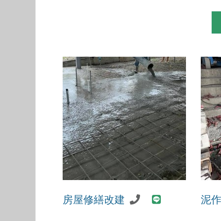
房屋修繕改建
泥