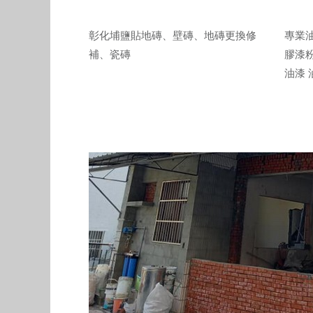
彰化埔鹽貼地磚、壁磚、地磚更換修
專業油
補、瓷磚
膠漆
油漆 