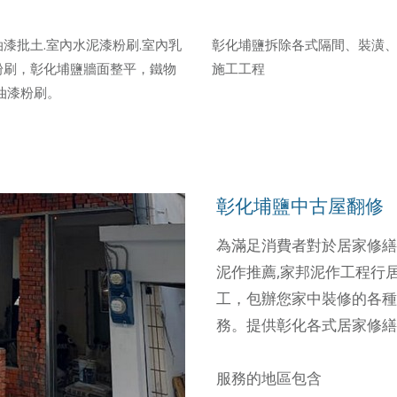
漆批土.室內水泥漆粉刷.室內乳
彰化埔鹽拆除各式隔間、裝潢
粉刷，彰化埔鹽牆面整平，鐵物
施工工程
油漆粉刷。
彰化埔鹽中古屋翻修
為滿足消費者對於居家修繕
泥作推薦,家邦泥作工程行
工，包辦您家中裝修的各種
務。提供彰化各式居家修繕
服務的地區包含