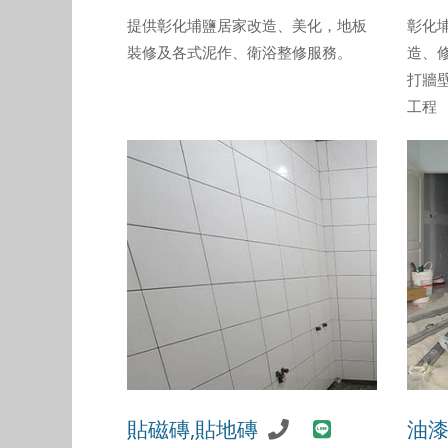
提供彰化埔鹽居家改造、美化，地板
彰化
裝修及各式泥作、衛浴整修服務。
造、
打牆
工程
貼磁磚,貼地磚
油