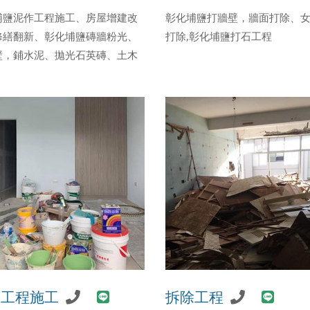
埔鹽泥作工程施工、房屋增建改
彰化埔鹽打牆壁，牆面打除、
修繕翻新、彰化埔鹽磚牆粉光、
打除,彰化埔鹽打石工程
壁，鋪水泥、拋光石英磚、土木
漆工程施工
拆除工程