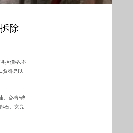
拆除
哄抬價格,不
與工資都是以
補、瓷磚/磚
腳石、女兒