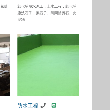
女兒牆
彰化埔鹽水泥工，土水工程，彰化埔
鹽洗石子、抿石子、隔間踏腳石、女
兒牆
防水工程