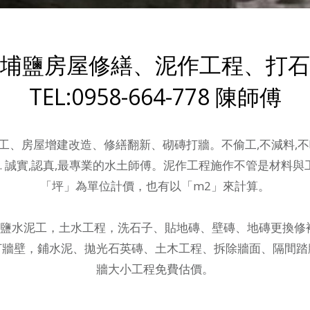
埔鹽房屋修繕、泥作工程、打石
TEL:0958-664-778 陳師傅
工、房屋增建改造、修繕翻新、砌磚打牆。不偷工,不減料,不
.. 誠實,認真,最專業的水土師傅。泥作工程施作不管是材料
「坪」為單位計價，也有以「m2」來計算。
鹽水泥工，土水工程
，洗石子、貼地磚、壁磚、地磚更換修
打牆壁，鋪水泥、拋光石英磚、土木工程、拆除牆面、隔間踏
牆大小工程免費估價。