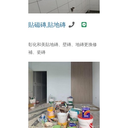
貼磁磚,貼地磚
彰化和美貼地磚、壁磚、地磚更換修
補、瓷磚