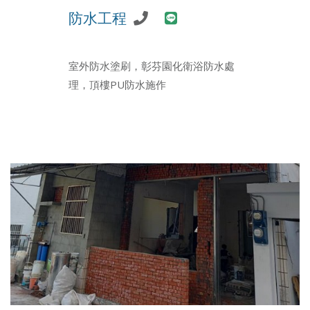
防水工程
室外防水塗刷，彰芬園化衛浴防水處
理，頂樓PU防水施作