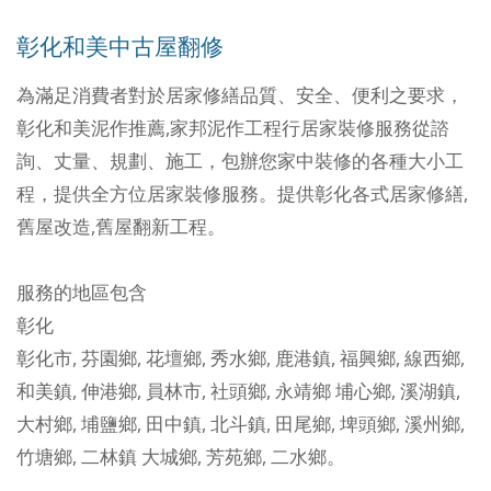
彰化和美中古屋翻修
為滿足消費者對於居家修繕品質、安全、便利之要求，
彰化和美泥作推薦,家邦泥作工程行
居家裝修服務從諮
詢、丈量、規劃、施工，包辦您家中裝修的各種大小工
程，提供全方位居家裝修服務。提供彰化各式居家修繕,
舊屋改造,舊屋翻新工程。
服務的地區包含
彰化
彰化市
,
芬園鄉
,
花壇鄉
,
秀水鄉
,
鹿港鎮
,
福興鄉
,
線西鄉
,
和美鎮
,
伸港鄉
,
員林市
,
社頭鄉
,
永靖鄉
埔心鄉
,
溪湖鎮
,
大村鄉
,
埔鹽鄉
,
田中鎮
,
北斗鎮
,
田尾鄉
,
埤頭鄉
,
溪州鄉
,
竹塘鄉
,
二林鎮
大城鄉
,
芳苑鄉
,
二水鄉
。