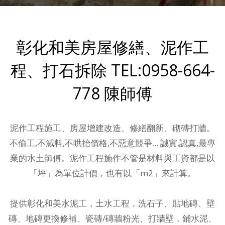
彰化和美房屋修繕、泥作工
程、打石拆除 TEL:0958-664-
778 陳師傅
泥作工程施工、房屋增建改造、修繕翻新、砌磚打牆。
不偷工,不減料,不哄抬價格,不惡意競爭... 誠實,認真,最專
業的水土師傅。泥作工程施作不管是材料與工資都是以
「坪」為單位計價，也有以「m2」來計算。
提供
彰化和美水泥工，土水工程
，洗石子、貼地磚、壁
磚、地磚更換修補、瓷磚/磚牆粉光、打牆壁，鋪水泥、