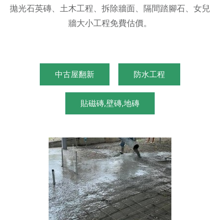
拋光石英磚、土木工程、拆除牆面、隔間踏腳石、女兒
牆大小工程免費估價。
中古屋翻新
防水工程
貼磁磚,壁磚,地磚