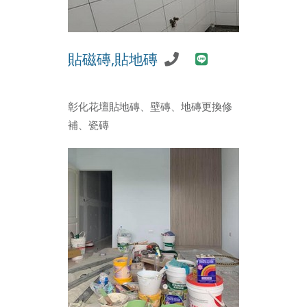
貼磁磚,貼地磚
彰化花壇貼地磚、壁磚、地磚更換修
補、瓷磚