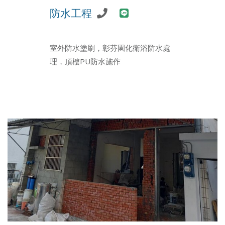
防水工程
室外防水塗刷，彰芬園化衛浴防水處
理，頂樓PU防水施作