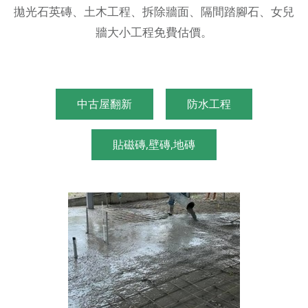
拋光石英磚、土木工程、拆除牆面、隔間踏腳石、女兒
牆大小工程免費估價。
中古屋翻新
防水工程
貼磁磚,壁磚,地磚