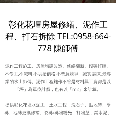
彰化花壇房屋修繕、泥作工
程、打石拆除 TEL:0958-664-
778 陳師傅
泥作工程施工、房屋增建改造、修繕翻新、砌磚打牆。
不偷工,不減料,不哄抬價格,不惡意競爭... 誠實,認真,最專
業的水土師傅。泥作工程施作不管是材料與工資都是以
「坪」為單位計價，也有以「m2」來計算。
提供
彰化花壇水泥工，土水工程
，洗石子、貼地磚、壁
磚、地磚更換修補、瓷磚/磚牆粉光、打牆壁，鋪水泥、