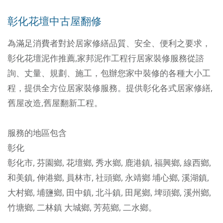
彰化花壇中古屋翻修
為滿足消費者對於居家修繕品質、安全、便利之要求，
彰化花壇泥作推薦,家邦泥作工程行
居家裝修服務從諮
詢、丈量、規劃、施工，包辦您家中裝修的各種大小工
程，提供全方位居家裝修服務。提供彰化各式居家修繕,
舊屋改造,舊屋翻新工程。
服務的地區包含
彰化
彰化市
,
芬園鄉
,
花壇鄉
,
秀水鄉
,
鹿港鎮
,
福興鄉
,
線西鄉
,
和美鎮
,
伸港鄉
,
員林市
,
社頭鄉
,
永靖鄉
埔心鄉
,
溪湖鎮
,
大村鄉
,
埔鹽鄉
,
田中鎮
,
北斗鎮
,
田尾鄉
,
埤頭鄉
,
溪州鄉
,
竹塘鄉
,
二林鎮
大城鄉
,
芳苑鄉
,
二水鄉
。