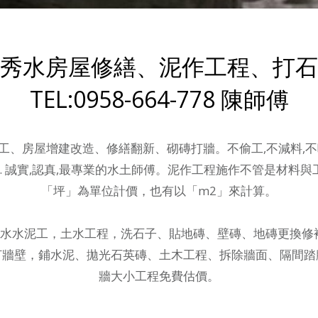
秀水房屋修繕、泥作工程、打石
TEL:0958-664-778 陳師傅
工、房屋增建改造、修繕翻新、砌磚打牆。不偷工,不減料,不
.. 誠實,認真,最專業的水土師傅。泥作工程施作不管是材料
「坪」為單位計價，也有以「m2」來計算。
水水泥工，土水工程
，洗石子、貼地磚、壁磚、地磚更換修
打牆壁，鋪水泥、拋光石英磚、土木工程、拆除牆面、隔間踏
牆大小工程免費估價。