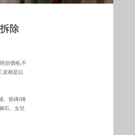
拆除
哄抬價格,不
與工資都是以
補、瓷磚/磚
腳石、女兒