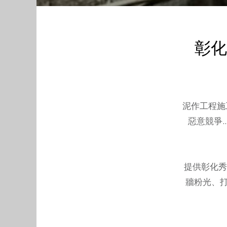
彰化
泥作工程施
惡意競爭.
提供
彰化秀
牆粉光、