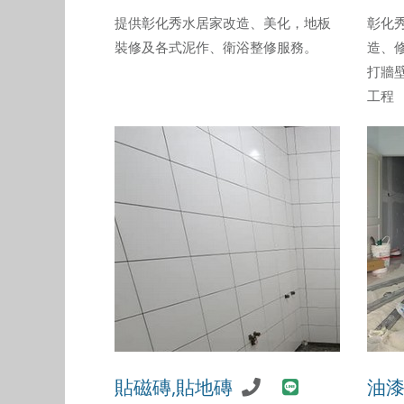
提供彰化秀水居家改造、美化，地板
彰化
裝修及各式泥作、衛浴整修服務。
造、
打牆
工程
貼磁磚,貼地磚
油