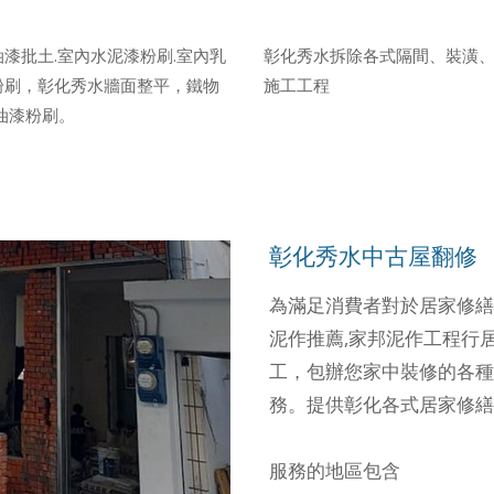
漆批土.室內水泥漆粉刷.室內乳
彰化秀水拆除各式隔間、裝潢
粉刷，彰化秀水牆面整平，鐵物
施工工程
油漆粉刷。
彰化秀水中古屋翻修
為滿足消費者對於居家修繕
泥作推薦,家邦泥作工程行
工，包辦您家中裝修的各種
務。提供彰化各式居家修繕
服務的地區包含