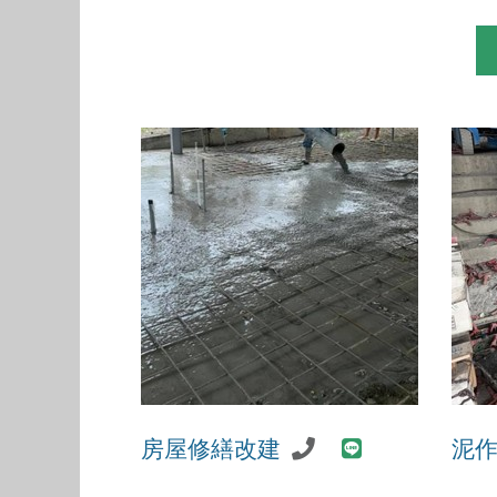
房屋修繕改建
泥