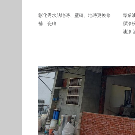
彰化秀水貼地磚、壁磚、地磚更換修
專業油
補、瓷磚
膠漆
油漆 